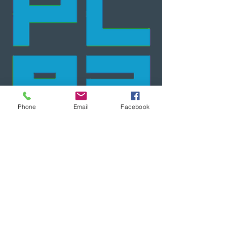
Phone
Email
Facebook
Nous pouvons vous mettre à
disposition via nos packs des
logiciels, vous accompagner selon
vos besoins, voir la location du
matériel nécéssaire
SOLUTION ADMINISTRATIVE