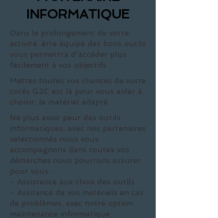
INFORMATIQUE
Dans le prolongement de votre
activité, être équipé des bons outils
vous permettra d'accéder plus
facilement à vos objectifs
Mettes toutes vos chances de votre
cotés G2C est là pour vous aider à
choisir, le matériel adapté
Ne plus avoir peur des outils
informatiques, avec nos partenaires
selectionnés nous vous
accompagnons dans toutes vos
démarches nous pourrons assurer
pour vous :
- Assistance aux choix des outils
- Assitance de vos matériels en cas
de problèmes, avec notre option
maintenance informatique